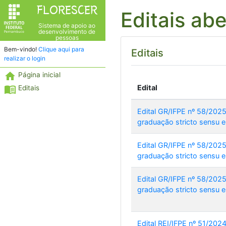
FLORESCER
Editais ab
Sistema de apoio ao
desenvolvimento de
pessoas
Bem-vindo!
Clique aqui para
Editais
realizar o login
home
Página inicial
menu_book
Edital
Editais
Edital GR/IFPE nº 58/202
graduação stricto sensu e
Edital GR/IFPE nº 58/202
graduação stricto sensu e
Edital GR/IFPE nº 58/202
graduação stricto sensu e
Edital REI/IFPE nº 51/20